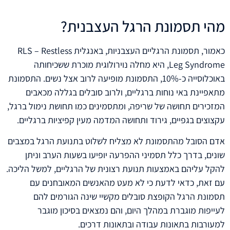
מהי תסמונת הרגל העצבנית?
כאמור, תסמונת הרגליים העצבניות, באנגלית RLS – Restless
Leg Syndrome, היא מחלה נוירולוגית מוכרת ששכיחותה
באוכלוסייה כ-10%, התסמונת מופיעה לרוב אצל נשים. התסמונת
מתאפיינת באי נוחות ברגליים, ולרוב סובלים בגללה מכאבים
המזכירים תחושה של שריפה, ומתסמינים כמו תחושת נימול ברגל,
עקצוצים בגפיים, גירוד ותחושה המדמה מעין קפיציות ברגליים.
אדם הסובל מהתסמונת לא מצליח לשלוט בתנועת הרגל במצבים
שונים, בדרך כלל תסמיני ההפרעה יופיעו בשעות הערב וניתן
להקל עליהם באמצעות תנועת רצונית של הרגליים, למשל הליכה.
עם זאת, כדאי לדעת כי לא מעט מהאנשים המאובחנים עם
תסמונת הרגל הקופצת סובלים מקשיי שינה הגורמים להם
לעייפות מוגברת במהלך היום, והם נמצאים בסיכון מוגבר
למעורבות בתאונות עבודה ובתאונות דרכים.