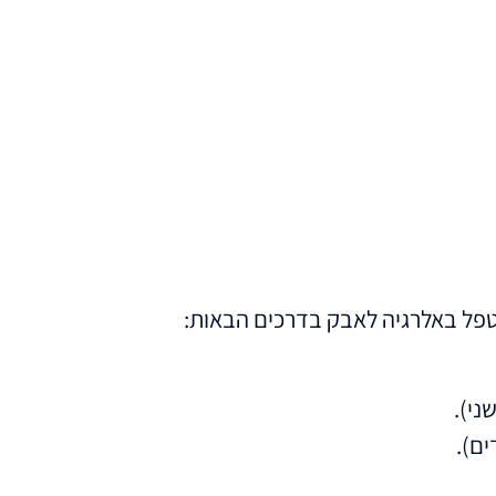
לטפל באלרגיה לאבק בדרכים הבאות:
ני).
ם).